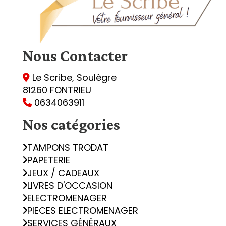
Nous
Contacter
Le Scribe, Soulègre

81260 FONTRIEU
0634063911

Nos catégories
TAMPONS TRODAT
PAPETERIE
JEUX / CADEAUX
LIVRES D'OCCASION
ELECTROMENAGER
PIECES ELECTROMENAGER
SERVICES GÉNÉRAUX