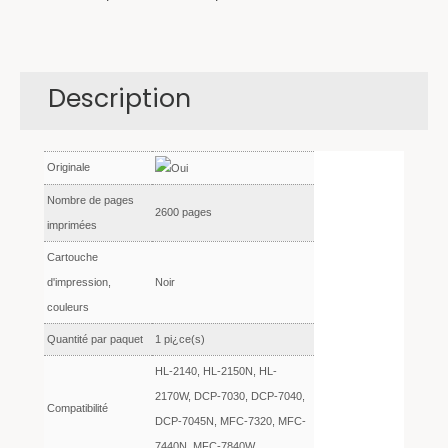
Description
Originale
Nombre de pages
2600 pages
imprimées
Cartouche
d'impression,
Noir
couleurs
Quantité par paquet
1 pi¿ce(s)
HL-2140, HL-2150N, HL-
2170W, DCP-7030, DCP-7040,
Compatibilité
DCP-7045N, MFC-7320, MFC-
7440N, MFC-7840W