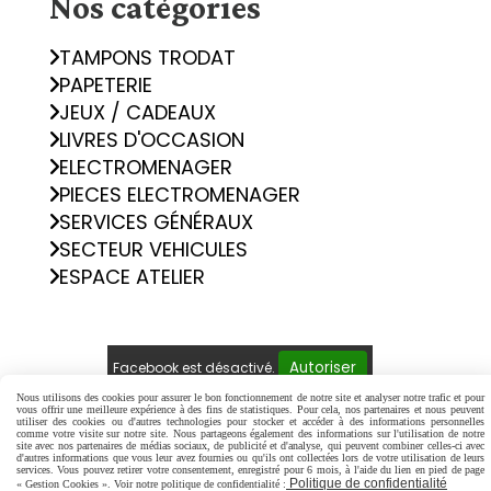
Nos catégories
TAMPONS TRODAT
PAPETERIE
JEUX / CADEAUX
LIVRES D'OCCASION
ELECTROMENAGER
PIECES ELECTROMENAGER
SERVICES GÉNÉRAUX
SECTEUR VEHICULES
ESPACE ATELIER
Autoriser
Facebook est désactivé.
Nous utilisons des cookies pour assurer le bon fonctionnement de notre site et analyser notre trafic et pour
vous offrir une meilleure expérience à des fins de statistiques. Pour cela, nos partenaires et nous peuvent
Mentions Légales
Conditions générales de vente
utiliser des cookies ou d'autres technologies pour stocker et accéder à des informations personnelles
comme votre visite sur notre site. Nous partageons également des informations sur l'utilisation de notre
Politique de confidentialité
Gestion cookies
site avec nos partenaires de médias sociaux, de publicité et d'analyse, qui peuvent combiner celles-ci avec
d'autres informations que vous leur avez fournies ou qu'ils ont collectées lors de votre utilisation de leurs
Mon Compte
Créer un site internet
services. Vous pouvez retirer votre consentement, enregistré pour 6 mois, à l'aide du lien en pied de page
Politique de confidentialité
« Gestion Cookies ». Voir notre politique de confidentialité :