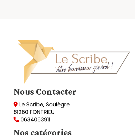
Nous
Contacter
Le Scribe, Soulègre

81260 FONTRIEU
0634063911

Nos catégories