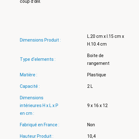
coup d'œil.
L.20 cm x l.15 cm x
Dimensions Produit :
H.10.4 cm
Boite de
Type d'elements :
rangement
Matière :
Plastique
Capacité :
2 L
Dimensions
intérieures H x L x P
9 x 16 x 12
en cm :
Fabriqué en France :
Non
Hauteur Produit :
10,4