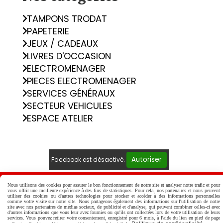
TAMPONS TRODAT
PAPETERIE
JEUX / CADEAUX
LIVRES D'OCCASION
ELECTROMENAGER
PIECES ELECTROMENAGER
SERVICES GÉNÉRAUX
SECTEUR VEHICULES
ESPACE ATELIER
Autoriser
Facebook est désactivé.
Mentions Légales
Conditions générales de vente
Nous utilisons des cookies pour assurer le bon fonctionnement de notre site et analyser notre trafic et pour
vous offrir une meilleure expérience à des fins de statistiques. Pour cela, nos partenaires et nous peuvent
Politique de confidentialité
Gestion cookies
utiliser des cookies ou d'autres technologies pour stocker et accéder à des informations personnelles
comme votre visite sur notre site. Nous partageons également des informations sur l'utilisation de notre
Mon Compte
Créer un site internet
site avec nos partenaires de médias sociaux, de publicité et d'analyse, qui peuvent combiner celles-ci avec
d'autres informations que vous leur avez fournies ou qu'ils ont collectées lors de votre utilisation de leurs
services. Vous pouvez retirer votre consentement, enregistré pour 6 mois, à l'aide du lien en pied de page