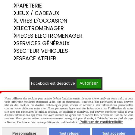
PAPETERIE
JEUX / CADEAUX
LIVRES D'OCCASION
ELECTROMENAGER
PIECES ELECTROMENAGER
SERVICES GÉNÉRAUX
SECTEUR VEHICULES
ESPACE ATELIER
Autoriser
Facebook est désactivé.
Mentions Légales
Conditions générales de vente
Nous utilisons des cookies pour assurer le bon fonctionnement de notre site et analyser notre trafic et pour
vous offrir une meilleure expérience à des fins de statistiques. Pour cela, nos partenaires et nous peuvent
Politique de confidentialité
Gestion cookies
utiliser des cookies ou d'autres technologies pour stocker et accéder à des informations personnelles
comme votre visite sur notre site. Nous partageons également des informations sur l'utilisation de notre
Mon Compte
Créer un site internet
site avec nos partenaires de médias sociaux, de publicité et d'analyse, qui peuvent combiner celles-ci avec
d'autres informations que vous leur avez fournies ou qu'ils ont collectées lors de votre utilisation de leurs
services. Vous pouvez retirer votre consentement, enregistré pour 6 mois, à l'aide du lien en pied de page
Politique de confidentialité
« Gestion Cookies ». Voir notre politique de confidentialité :
Personnaliser
Tout refuser
Tout accepter