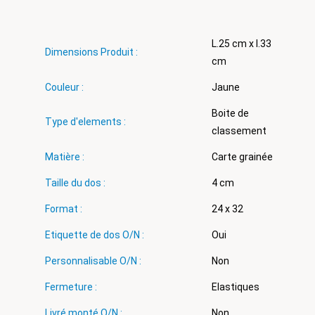
L.25 cm x l.33
Dimensions Produit :
cm
Couleur :
Jaune
Boite de
Type d'elements :
classement
Matière :
Carte grainée
Taille du dos :
4 cm
Format :
24 x 32
Etiquette de dos O/N :
Oui
Personnalisable O/N :
Non
Fermeture :
Elastiques
Livré monté O/N :
Non