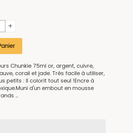
Panier
rs Chunkie 75ml or, argent, cuivre,
uve, corail et jade. Très facile à utiliser,
petits : Il colorit tout seul !Encre à
oxique.Muni d'un embout en mousse
ands ...