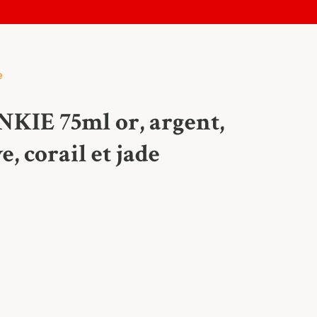
de
KIE 75ml or, argent,
, corail et jade