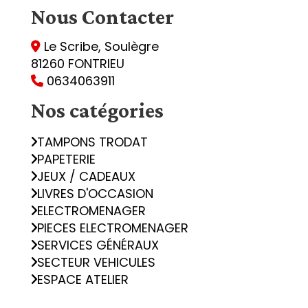
Nous
Contacter
Le Scribe, Soulègre

81260 FONTRIEU
0634063911

Nos catégories
TAMPONS TRODAT
PAPETERIE
JEUX / CADEAUX
LIVRES D'OCCASION
ELECTROMENAGER
PIECES ELECTROMENAGER
SERVICES GÉNÉRAUX
SECTEUR VEHICULES
ESPACE ATELIER