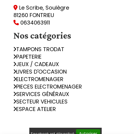
Le Scribe, Soulègre

81260 FONTRIEU
0634063911

Nos catégories
TAMPONS TRODAT
PAPETERIE
JEUX / CADEAUX
LIVRES D'OCCASION
ELECTROMENAGER
PIECES ELECTROMENAGER
SERVICES GÉNÉRAUX
SECTEUR VEHICULES
ESPACE ATELIER
Autoriser
Facebook est désactivé.