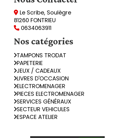
Le Scribe, Soulègre

81260 FONTRIEU
0634063911

Nos catégories
TAMPONS TRODAT
PAPETERIE
JEUX / CADEAUX
LIVRES D'OCCASION
ELECTROMENAGER
PIECES ELECTROMENAGER
SERVICES GÉNÉRAUX
SECTEUR VEHICULES
ESPACE ATELIER