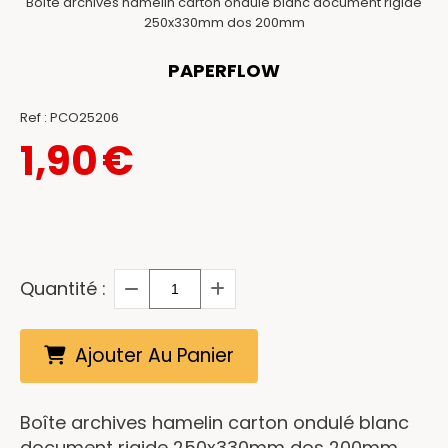
Boîte archives hamelin carton ondulé blanc document rigide
250x330mm dos 200mm
PAPERFLOW
Ref :
PCO25206
1,90
€
Quantité :
Ajouter Au Panier
Boîte archives hamelin carton ondulé blanc
document rigide 250x330mm dos 200mm