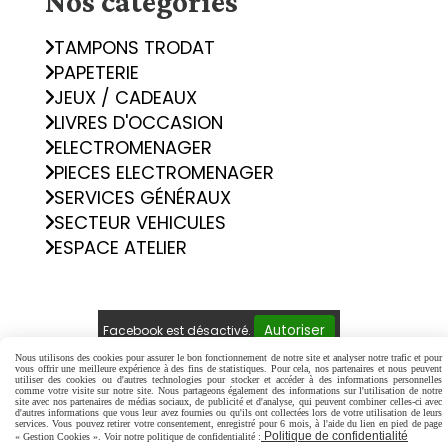
Nos catégories
TAMPONS TRODAT
PAPETERIE
JEUX / CADEAUX
LIVRES D'OCCASION
ELECTROMENAGER
PIECES ELECTROMENAGER
SERVICES GÉNÉRAUX
SECTEUR VEHICULES
ESPACE ATELIER
Autoriser
Facebook est désactivé.
Nous utilisons des cookies pour assurer le bon fonctionnement de notre site et analyser notre trafic et pour
vous offrir une meilleure expérience à des fins de statistiques. Pour cela, nos partenaires et nous peuvent
Mentions Légales
Conditions générales de vente
utiliser des cookies ou d'autres technologies pour stocker et accéder à des informations personnelles
comme votre visite sur notre site. Nous partageons également des informations sur l'utilisation de notre
Politique de confidentialité
Gestion cookies
site avec nos partenaires de médias sociaux, de publicité et d'analyse, qui peuvent combiner celles-ci avec
d'autres informations que vous leur avez fournies ou qu'ils ont collectées lors de votre utilisation de leurs
Mon Compte
Créer un site internet
services. Vous pouvez retirer votre consentement, enregistré pour 6 mois, à l'aide du lien en pied de page
Politique de confidentialité
« Gestion Cookies ». Voir notre politique de confidentialité :