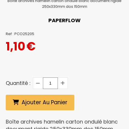
Boîte archives hamelin carton ondulé blanc document rigide
250x330mm dos 150mm
PAPERFLOW
Ref :
PCO25205
1,10
€
Quantité :
Ajouter Au Panier
Boîte archives hamelin carton ondulé blanc
document rigide 250x330mm dos 150mm