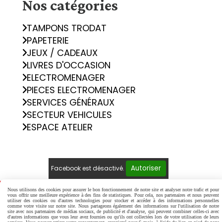
Nos catégories
TAMPONS TRODAT
PAPETERIE
JEUX / CADEAUX
LIVRES D'OCCASION
ELECTROMENAGER
PIECES ELECTROMENAGER
SERVICES GÉNÉRAUX
SECTEUR VEHICULES
ESPACE ATELIER
Autoriser
Facebook est désactivé.
Nous utilisons des cookies pour assurer le bon fonctionnement de notre site et analyser notre trafic et pour
Mentions Légales
Conditions générales de vente
vous offrir une meilleure expérience à des fins de statistiques. Pour cela, nos partenaires et nous peuvent
Politique de confidentialité
Gestion cookies
utiliser des cookies ou d'autres technologies pour stocker et accéder à des informations personnelles
comme votre visite sur notre site. Nous partageons également des informations sur l'utilisation de notre
Mon Compte
Créer un site internet
site avec nos partenaires de médias sociaux, de publicité et d'analyse, qui peuvent combiner celles-ci avec
d'autres informations que vous leur avez fournies ou qu'ils ont collectées lors de votre utilisation de leurs