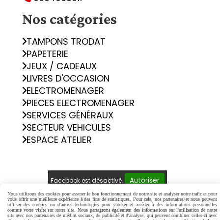
Nos catégories
TAMPONS TRODAT
PAPETERIE
JEUX / CADEAUX
LIVRES D'OCCASION
ELECTROMENAGER
PIECES ELECTROMENAGER
SERVICES GÉNÉRAUX
SECTEUR VEHICULES
ESPACE ATELIER
Autoriser
Facebook est désactivé.
Nous utilisons des cookies pour assurer le bon fonctionnement de notre site et analyser notre trafic et pour
vous offrir une meilleure expérience à des fins de statistiques. Pour cela, nos partenaires et nous peuvent
Mentions Légales
Conditions générales de vente
utiliser des cookies ou d'autres technologies pour stocker et accéder à des informations personnelles
comme votre visite sur notre site. Nous partageons également des informations sur l'utilisation de notre
Politique de confidentialité
Gestion cookies
site avec nos partenaires de médias sociaux, de publicité et d'analyse, qui peuvent combiner celles-ci avec