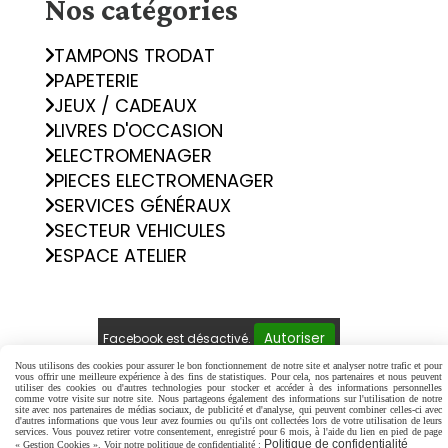
Nos catégories
TAMPONS TRODAT
PAPETERIE
JEUX / CADEAUX
LIVRES D'OCCASION
ELECTROMENAGER
PIECES ELECTROMENAGER
SERVICES GÉNÉRAUX
SECTEUR VEHICULES
ESPACE ATELIER
Autoriser
Facebook est désactivé.
Nous utilisons des cookies pour assurer le bon fonctionnement de notre site et analyser notre trafic et pour
vous offrir une meilleure expérience à des fins de statistiques. Pour cela, nos partenaires et nous peuvent
Mentions Légales
Conditions générales de vente
utiliser des cookies ou d'autres technologies pour stocker et accéder à des informations personnelles
comme votre visite sur notre site. Nous partageons également des informations sur l'utilisation de notre
Politique de confidentialité
Gestion cookies
site avec nos partenaires de médias sociaux, de publicité et d'analyse, qui peuvent combiner celles-ci avec
d'autres informations que vous leur avez fournies ou qu'ils ont collectées lors de votre utilisation de leurs
Mon Compte
Créer un site internet
services. Vous pouvez retirer votre consentement, enregistré pour 6 mois, à l'aide du lien en pied de page
Politique de confidentialité
« Gestion Cookies ». Voir notre politique de confidentialité :