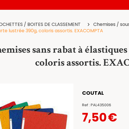
POCHETTES / BOITES DE CLASSEMENT
Chemises / so
arte lustrée 390g, coloris assortis. EXACOMPTA
hemises sans rabat à élastiques 
coloris assortis. E
COUTAL
Ref :
PAL435006
7,50
€