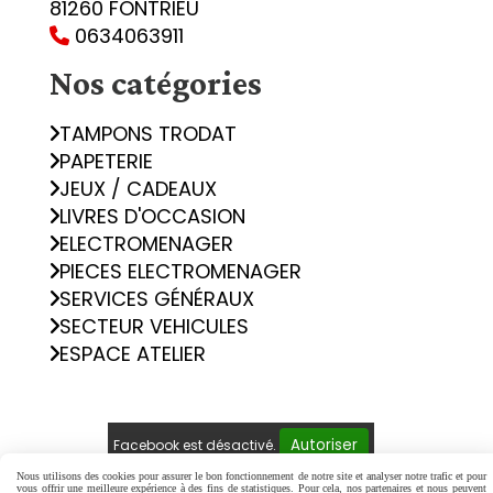
81260 FONTRIEU
0634063911

Nos catégories
TAMPONS TRODAT
PAPETERIE
JEUX / CADEAUX
LIVRES D'OCCASION
ELECTROMENAGER
PIECES ELECTROMENAGER
SERVICES GÉNÉRAUX
SECTEUR VEHICULES
ESPACE ATELIER
Autoriser
Facebook est désactivé.
Nous utilisons des cookies pour assurer le bon fonctionnement de notre site et analyser notre trafic et pour
vous offrir une meilleure expérience à des fins de statistiques. Pour cela, nos partenaires et nous peuvent