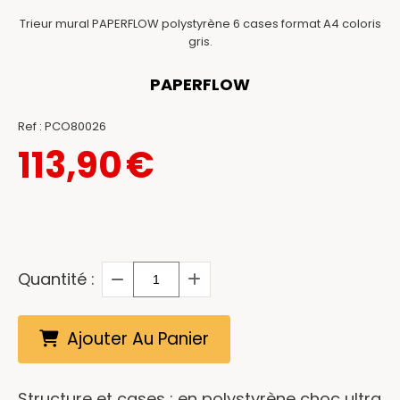
Trieur mural PAPERFLOW polystyrène 6 cases format A4 coloris
gris.
PAPERFLOW
Ref :
PCO80026
113,90
€
Quantité :
Ajouter Au Panier
Structure et cases : en polystyrène choc ultra