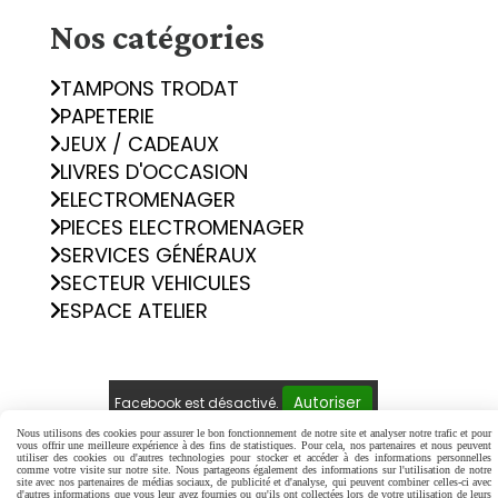
Nos catégories
TAMPONS TRODAT
PAPETERIE
JEUX / CADEAUX
LIVRES D'OCCASION
ELECTROMENAGER
PIECES ELECTROMENAGER
SERVICES GÉNÉRAUX
SECTEUR VEHICULES
ESPACE ATELIER
Autoriser
Facebook est désactivé.
Nous utilisons des cookies pour assurer le bon fonctionnement de notre site et analyser notre trafic et pour
vous offrir une meilleure expérience à des fins de statistiques. Pour cela, nos partenaires et nous peuvent
Mentions Légales
Conditions générales de vente
utiliser des cookies ou d'autres technologies pour stocker et accéder à des informations personnelles
comme votre visite sur notre site. Nous partageons également des informations sur l'utilisation de notre
Politique de confidentialité
Gestion cookies
site avec nos partenaires de médias sociaux, de publicité et d'analyse, qui peuvent combiner celles-ci avec
d'autres informations que vous leur avez fournies ou qu'ils ont collectées lors de votre utilisation de leurs